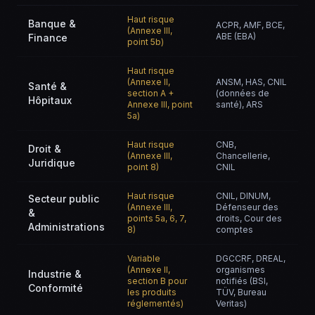
Haut risque
Banque &
ACPR, AMF, BCE,
(Annexe III,
ABE (EBA)
Finance
point 5b)
Haut risque
(Annexe II,
ANSM, HAS, CNIL
Santé &
section A +
(données de
Hôpitaux
Annexe III, point
santé), ARS
5a)
Haut risque
CNB,
Droit &
(Annexe III,
Chancellerie,
Juridique
point 8)
CNIL
Haut risque
CNIL, DINUM,
Secteur public
(Annexe III,
Défenseur des
&
points 5a, 6, 7,
droits, Cour des
Administrations
8)
comptes
Variable
DGCCRF, DREAL,
(Annexe II,
organismes
Industrie &
section B pour
notifiés (BSI,
Conformité
les produits
TÜV, Bureau
réglementés)
Veritas)